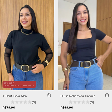
19% OFF
COMPRANDO 2 OU MAIS
T-Shirt Gola Alta
Blusa Poliamida Camila
(0)
(0)
R$79,90
R$89,90