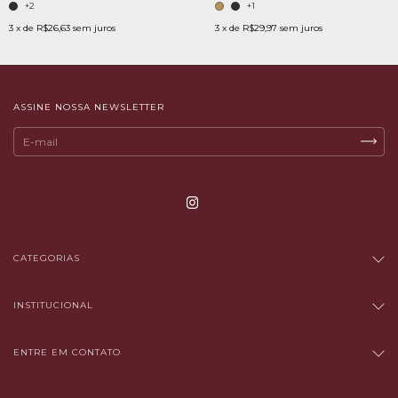
+2
+1
3
x de
R$26,63
sem juros
3
x de
R$29,97
sem juros
ASSINE NOSSA NEWSLETTER
CATEGORIAS
INSTITUCIONAL
ENTRE EM CONTATO