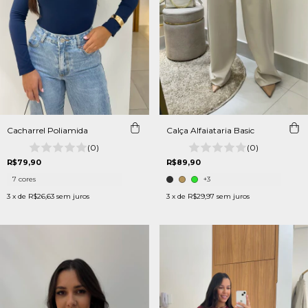
Cacharrel Poliamida
Calça Alfaiataria Basic
(0)
(0)
R$79,90
R$89,90
7 cores
+3
3
x de
R$26,63
sem juros
3
x de
R$29,97
sem juros