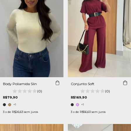
Body Poliamida Slin
Conjunto Soft
(0)
(0)
R$79,90
R$169,90
+1
+1
3
x de
R$26,63
sem juros
3
x de
R$56,63
sem juros